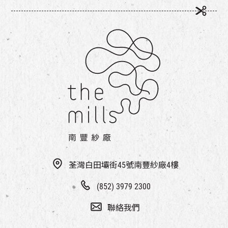
荃灣白田壩街45號南豐紗廠4樓
(852) 3979 2300
聯絡我們