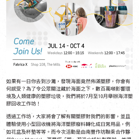
EN
|
簡
如果有一日你去到沙灘，發現海面竟然佈滿塑膠，你會有
何感受？為了令公眾關注藏於海面之下，數百萬噸影響環
境及人類健康的塑膠垃圾，我們將於7月至10月舉辦海洋塑
膠回收工作坊！
透過工作坊，大家將會了解有關塑膠對我們的影響，並且
體驗使用小型回收機將海洋塑膠廢料轉化成日常用品，例
如花盆及杯墊等等。而今次活動是由南豐作坊聯乘合作夥