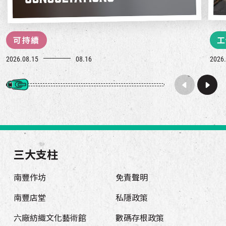
可持續
工
2026.08.15
08.16
2026.
三大支柱
南豐作坊
免責聲明
南豐店堂
私隱政策
六廠紡織文化藝術館
數碼存根政策