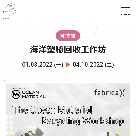
傳承與歷史
願景
關於南豐紗廠
可持續
三大支柱
店堂指南
媒體中心
海洋塑膠回收工作坊
商店
南豐店堂
聯絡我們
所有活動
餐飲
01.08.2022
04.10.2022
(一)
(二)
景點
世界之約
活動
活動場地
活化與保育
展覽
走進南豐紗廠
體驗
導賞團
CHAT六廠
開放時間及位置
到訪我們
南豐作坊
穿梭巴士服務
其他體驗
停車場
NF TOUCH