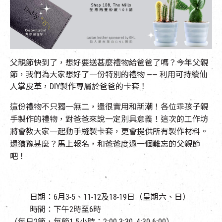
EN
|
簡
父親節快到了，想好要送甚麼禮物給爸爸了嗎？今年父親
節，我們為大家想好了一份特別的禮物 —— 利用可持續仙
人掌皮革，DIY製作專屬於爸爸的卡套！
這份禮物不只獨一無二，還很實用和新潮！各位乖孩子親
手製作的禮物，對爸爸來說一定別具意義！這次的工作坊
將會教大家一起動手縫製卡套，更會提供所有製作材料。
還猶豫甚麼？馬上報名，和爸爸度過一個難忘的父親節
吧！
日期：6月3-5、11-12及18-19日（星期六、日）
時間：下午2時至6時
（每日2節，每節1.5小時；2:00-3:30, 4:30-6:00）