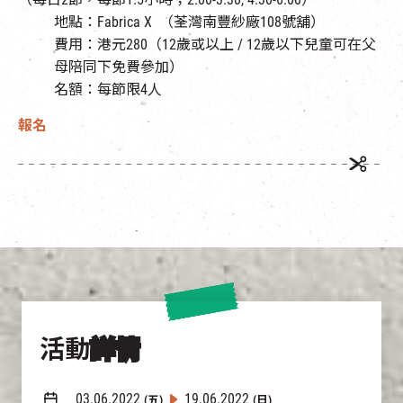
地點：Fabrica X （荃灣南豐紗廠108號舖）
費用：港元280（12歲或以上 / 12歲以下兒童可在父
母陪同下免費參加）
名額：每節限4人
報名
活動
詳情
03.06.2022
19.06.2022
(五)
(日)