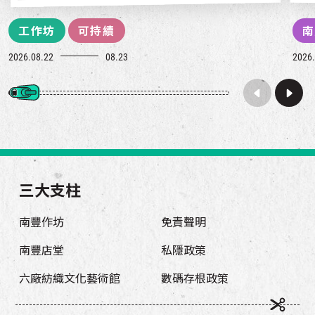
工作坊
可持續
南
2026.08.22
08.23
2026.
三大支柱
南豐作坊
免責聲明
南豐店堂
私隱政策
六廠紡織文化藝術館
數碼存根政策