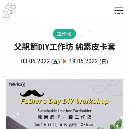
傳承與歷史
願景
關於南豐紗廠
工作坊
三大支柱
店堂指南
媒體中心
父親節DIY工作坊 純素皮卡套
商店
南豐店堂
聯絡我們
所有活動
餐飲
03.06.2022
19.06.2022
(五)
(日)
景點
世界之約
活動
活動場地
活化與保育
展覽
走進南豐紗廠
體驗
導賞團
CHAT六廠
開放時間及位置
到訪我們
南豐作坊
穿梭巴士服務
其他體驗
停車場
NF TOUCH