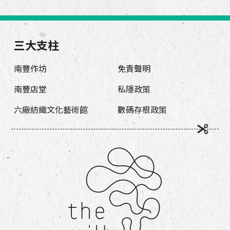
三大支柱
南豐作坊
免責聲明
南豐店堂
私隱政策
六廠紡織文化藝術館
數碼存根政策