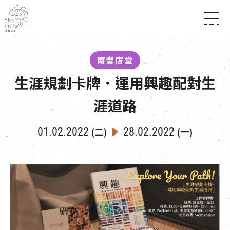
傳承與歷史
願景
關於南豐紗廠
南豐店堂
三大支柱
店堂指南
媒體中心
生涯規劃卡牌．運用興趣配對生
商店
南豐店堂
聯絡我們
所有活動
餐飲
涯道路
景點
世界之約
活動
活動場地
活化與保育
01.02.2022
28.02.2022
展覽
(二)
(一)
走進南豐紗廠
體驗
導賞團
CHAT六廠
開放時間及位置
到訪我們
南豐作坊
穿梭巴士服務
其他體驗
停車場
NF TOUCH