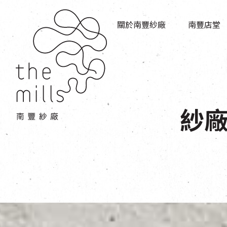
傳承與歷史
店堂指南
願景
關於南豐紗廠
南豐店堂
商店
三大支柱
餐飲
媒體中心
活動場地
聯絡我們
紗廠