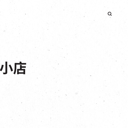
簡
地小店