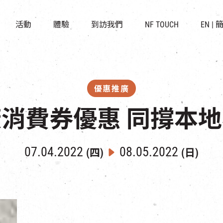
景點
所有活動
活化與保育
開放時間及位置
活動
體驗
到訪我們
NF TOUCH
EN
|
世界之約
走進南豐紗廠
穿梭巴士服務
展覽
CHAT六廠
停車場
導賞團
南豐作坊
其他體驗
優惠推廣
消費券優惠 同撐本
07.04.2022
08.05.2022
(四)
(日)