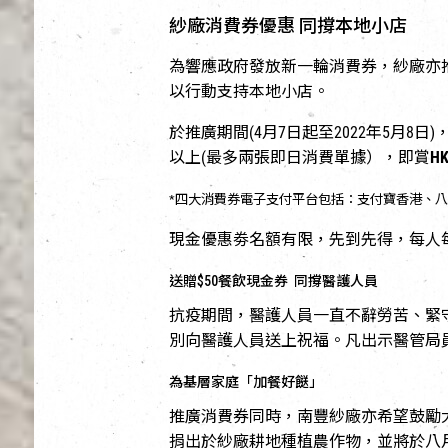
紗廠消費券優惠 同撐本地小店
為響應政府發放新一輪消費券，紗廠亦
以行動支持本地小店。
於推廣期間(4月7日起至2022年5月8日
以上(最多兩張即日消費單據），即賞
H
*四大消費券電子支付平台包括：支付寶香港、八達通、Ta
現金優惠劵名額有限，先到先得，每人
送贈$50餐飲現金券 同撐醫護人員
抗疫期間，醫護人員一直不辭勞苦、緊
別向醫護人員送上祝福。凡出示醫管局員
為基層家庭「加餐好餸」
推廣消費券同時，南豐紗廠亦希望鼓勵
捐出於紗廠耕地種植農作物，並將於八