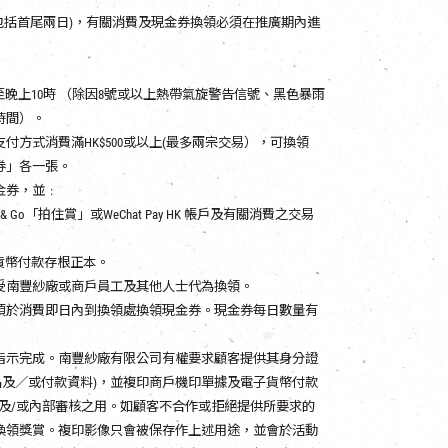
期間(包括首尾兩日)，有關消費及現金券換領必須在推廣期內進
晚上10時 （除因8號或以上熱帶氣旋警告信號、黑色暴雨
時間）。
方式消費滿HK$500或以上(最多兩宗交易），可換領
金券」各一張。
金券，並﹕
Go「拍住賞」或WeChat Pay HK 帳戶及有關消費之交易
貨幣付款存根正本。
受南豐紗廠或商戶員工及其他人士代為換領。
須於消費即日內到換領處換領現金券。現金券每日數量有
指示完成。南豐紗廠有限公司有權要求顧客提供其身分證
名及／或付款資料)，並複印商戶機印單據及電子貨幣付款
及/或內部審核之用。如顧客不合作或拒絕提供所要求的
換領獎賞。複印影像只會被保存作上述用途，並會於活動