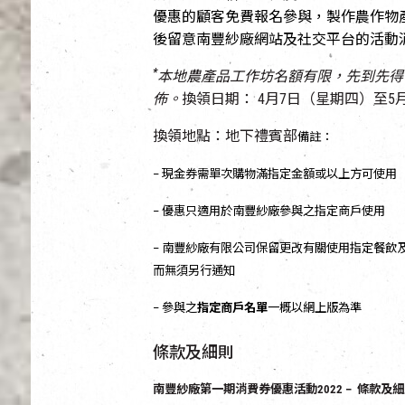
優惠的顧客免費報名參與，製作農作物
後留意南豐紗廠網站及社交平台的活動
*
本地農產品工作坊名額有
限，先到先得
佈。
換領日期： 4月7日（星期四）至5
換領地點：地下禮賓部
備註：
– 現金券需單次購物滿指定金額或以上方可使用
– 優惠只適用於南豐紗廠參與之指定商戶使用
– 南豐紗廠有限公司保留更改有關使用指定餐飲
而無須另行通知
– 參與之
指定商戶名單
一概以網上版為準
條款及細則
南豐紗廠第一期消費券優惠活動2022 – 條款及