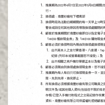
推廣期為2022年4月7日至2022年5月8日
行。
換領處﹕南豐紗廠地下禮賓部
換領時段為活動日期期間的每一天早上10時至
警告或因任何其他原因而導致換領處關閉的
顧客於推廣期間於南豐紗廠即日以指定電子支付
「HK$50 餐飲現金券」及「HK$100 購物現
顧客必須於換領時段內親自到換領處換領現
出示其本人之支付寶香港、八達通、Tap & 
紀錄 (列印本或螢幕截圖恕不接受)；及
出示相關之商戶機印單據正本以及電子
顧客必須親自到換領處換領現金券，恕不接
推廣期內每人每日只可換領現金券一次，並
限，先到先得，換完即止。
所有換領必須根據南豐紗廠有限公司職員之
明文件及/或其他個人資料(包括但不限於姓
存根/已登入手機付款程式之交易記錄作核實
資料，南豐紗廠有限公司保留權利拒絕顧客