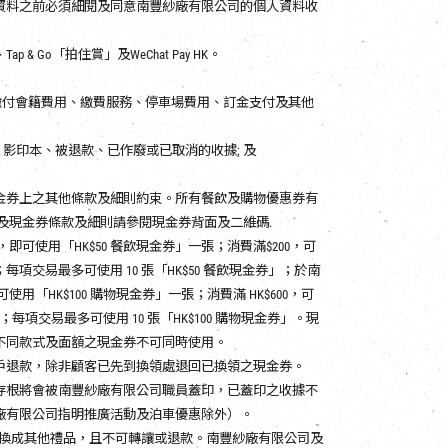
資料之前必須細閱及同意南豐紗廠有限公司的個人資料收
 Go「拍住賞」及WeChat Pay HK。
繳付會籍費用、繳費服務、停車場費用、訂金支付及其他
、影印本、被退款、已作廢或已取消的收據; 及
金券上之其他條款及細則約束。所有餐飲及購物優惠券有
名單及現金券條款及細則請參閱現金券背面及二維碼.
，即可使用「HK$50 餐飲現金券」一張；消費滿$200，可
；每項交易最多可使用 10 張「HK$50 餐飲現金券」；於南
使用「HK$100 購物現金券」一張；消費滿 HK$600，可
；每項交易最多可使用 10 張「HK$100 購物現金券」。現
不同款式及面額之現金券不可同時使用。
戶退款，除非顧客已先到換領處退回已換領之現金券。
存根將會被南豐紗廠有限公司職員蓋印，已蓋印之收據不
廠有限公司指明推廣活動及泊車優惠除外）。
或換成其他禮品，且不可轉讓或退款。南豐紗廠有限公司及