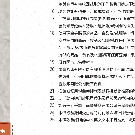
參與商戶有權收回或取消用作轉售用途之現
現金券如有遺失、污損或損毀，則予作廢並
此推廣可能因技術問題(例如機器、伺服器或
會對該等延誤、錯誤、遺漏及/或相關的損失
使用現金券購買的商品、食品及/或服務一
商戶提供的商品、食品及/或服務作任何保
品、食品及/或服務乃顧客與有關參與商戶之
提供的商品、食品及/或服務有任何查詢、
所有圖片只供參考。
南豐紗廠有限公司有權隨時改動此推廣架構
先通知。任何因此推廣架構及/或內容，包括
豐紗廠有限公司概不負責。
換領或使用現金券即代表顧客接受此推廣的所
此活動只適用於現居香港及通常居於香港的
如有任何爭議，南豐紗廠有限公司保留最終
本條款及細則受香港特別行政區法律所管轄
本條款及細則的中、英文文本如有歧異，概