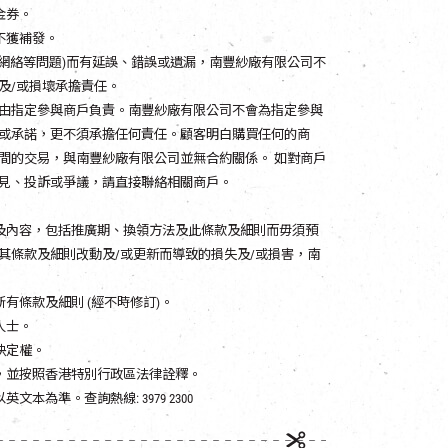
金券。
不獲補發。
網絡等問題)而有延誤、錯誤或遺漏，南豐紗廠有限公司不
及/或損壞承擔責任。
概由指定參與商戶負責。南豐紗廠有限公司不會為指定參與
證或承諾，更不須承擔任何責任。顧客明白購買任何的商
間的交易，與南豐紗廠有限公司並無合約關係。 如對商戶
意見、投訴或爭議，請直接聯絡相關商戶。
及內容，包括推廣期、換領方法及此條款及細則而毋須預
其條款及細則改動及/或更新而導致的損失及/或損害，南
有條款及細則 (經不時修訂)。
人士。
決定權。
，並按照香港特別行政區法律詮釋。
以英文本為準。
查詢熱線: 3979 2300