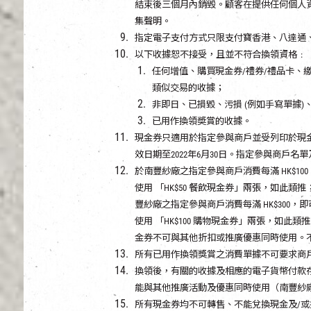
結束後三個月內銷毁。顧客在提供任何個人
集聲明。
指定電子支付方式只限支付寶香港、八達通、Tap &
以下收據恕不接受，且並不符合換領資格﹕
任何增值、購買現金券/禮券/禮品卡、
類似交易的收據；
非即日、已損毀、污損 (例如手寫單據)
已用作換領奬賞的收據。
現金券只適用於指定參與商戶並受列印於現
效日期至2022年6月30日。指定參與商戶
於南豐紗廠之指定參與商戶消費每滿 HK$100
使用 「HK$50 餐飲現金券」兩張，如此類推
豐紗廠之指定參與商戶消費每滿 HK$300，即可
使用 「HK$100 購物現金券」兩張，如此類推
金券不可與其他折扣或推廣優惠同時使用。
所有已用作換領獎賞之消費單據不可要求商
換領後，有關的收據及相應的電子貨幣付款
能與其他推廣活動及優惠同時使用（南豐紗
所有現金券均不可轉售、不能兌換現金及/