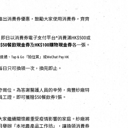
推出消費券優惠，鼓勵大家使用消費券，齊齊
)，即日以消費券電子支付平台*消費滿HK$500或
K$50餐飲現金券
及
HK$100購物現金券
各一張。
p & Go「拍住賞」或WeChat Pay HK
每日只可換領一次，換完即止。
守崗位。為答謝醫護人員的辛勞，南豐紗廠特
工證，即可獲贈$50餐飲券1張。
大家繼續關懷嚴重受疫情影響的家庭。紗廠將
月舉辦「本地農產品工作坊」，讓換領消費券