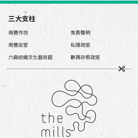
三大支柱
南豐作坊
免責聲明
南豐店堂
私隱政策
六廠紡織文化藝術館
數碼存根政策