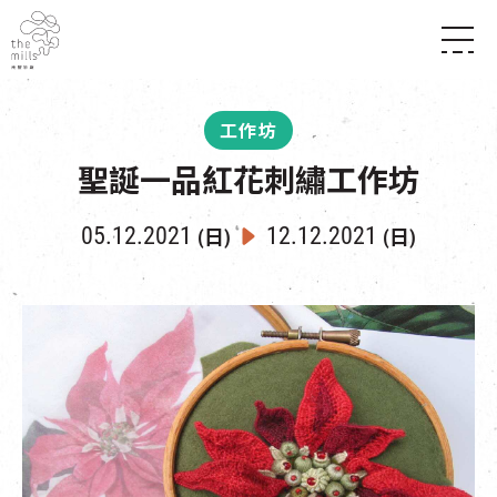
傳承與歷史
願景
關於南豐紗廠
工作坊
三大支柱
店堂指南
媒體中心
聖誕一品紅花刺繡工作坊
商店
南豐店堂
聯絡我們
所有活動
餐飲
05.12.2021
12.12.2021
(日)
(日)
景點
世界之約
活動
活動場地
活化與保育
展覽
走進南豐紗廠
體驗
導賞團
CHAT六廠
開放時間及位置
到訪我們
南豐作坊
穿梭巴士服務
其他體驗
停車場
NF TOUCH