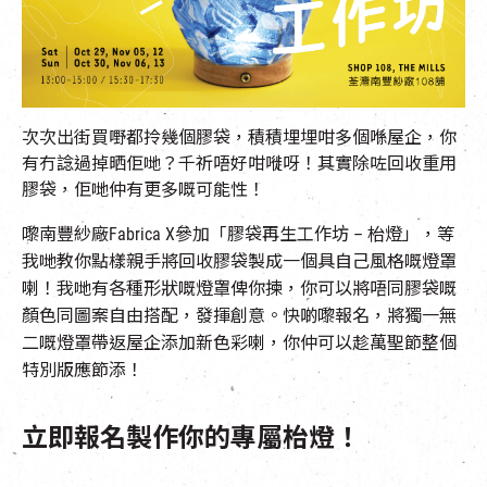
EN
|
簡
次次出街買嘢都拎幾個膠袋，積積埋埋咁多個喺屋企，你
有冇諗過掉晒佢哋？千祈唔好咁嘥呀！其實除咗回收重用
膠袋，佢哋仲有更多嘅可能性！
嚟南豐紗廠Fabrica X參加「膠袋再生工作坊 – 枱燈」，等
我哋教你點樣親手將回收膠袋製成一個具自己風格嘅燈罩
喇！我哋有各種形狀嘅燈罩俾你揀，你可以將唔同膠袋嘅
顏色同圖案自由搭配，發揮創意。快啲嚟報名，將獨一無
二嘅燈罩帶返屋企添加新色彩喇，你仲可以趁萬聖節整個
特別版應節添！
立即報名製作你的專屬枱燈！