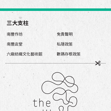
三大支柱
南豐作坊
免責聲明
南豐店堂
私隱政策
六廠紡織文化藝術館
數碼存根政策