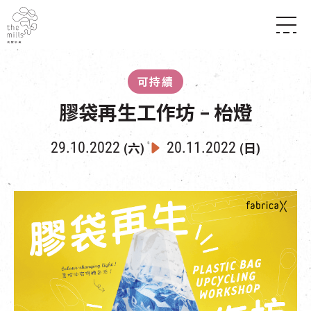
傳承與歷史
願景
關於南豐紗廠
可持續
三大支柱
店堂指南
媒體中心
膠袋再生工作坊 – 枱燈
商店
南豐店堂
聯絡我們
所有活動
餐飲
29.10.2022
20.11.2022
(六)
(日)
景點
世界之約
活動
活動場地
活化與保育
展覽
走進南豐紗廠
體驗
導賞團
CHAT六廠
開放時間及位置
到訪我們
南豐作坊
穿梭巴士服務
其他體驗
停車場
NF TOUCH