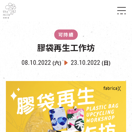
傳承與歷史
願景
關於南豐紗廠
可持續
三大支柱
店堂指南
媒體中心
膠袋再生工作坊
商店
南豐店堂
聯絡我們
所有活動
餐飲
08.10.2022
23.10.2022
(六)
(日)
景點
世界之約
活動
活動場地
活化與保育
展覽
走進南豐紗廠
體驗
導賞團
CHAT六廠
開放時間及位置
到訪我們
南豐作坊
穿梭巴士服務
其他體驗
停車場
NF TOUCH