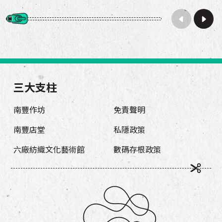
三大支柱
南豐作坊
免責聲明
南豐店堂
私隱政策
六廠紡織文化藝術館
數碼存根政策