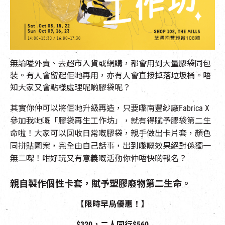
EN
|
簡
無論嗌外賣
、
去超市入貨或網購，都會用到大量膠袋同包
裝
。
有人會留起佢哋再用，亦有人會直接掉落垃圾桶。唔
知大家又會點樣處理呢啲膠袋呢？
其實你仲可以將佢哋升級再造
，
只要嚟南豐紗廠
Fabrica X
參加我哋嘅
「
膠袋再生工作坊
」
，就有得賦予膠袋第二生
命啦！大家可以回收日常嘅膠袋
，
親手做出卡片套，顏色
同拼貼圖案
，
完全由自己話事，出到嚟嘅效果絕對係獨一
無二㗎！
咁好玩又有意義嘅活動你仲唔快啲報名
？
親自製作個性卡套，賦予塑膠廢物第二生命。
【限時早鳥優惠！】
$320
，二人同行
$560