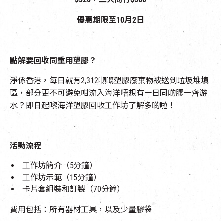
優惠期限至
10
月
2
日
點解要回收同重用塑膠？
淨係香港，每日就有
2,312
噸嘅塑膠廢棄物被送到垃圾堆填
區，部分更不可避免咁流入海洋
唔想有一日同啲膠一齊游
水？即日起嚟海洋塑膠回收工作坊了解多啲啦！
活動流程
工作坊簡介（5分鐘）
工作坊示範（15分鐘）
卡片套組裝和訂製（70分鐘）
費用包括：所有器材工具，以及少量膠袋