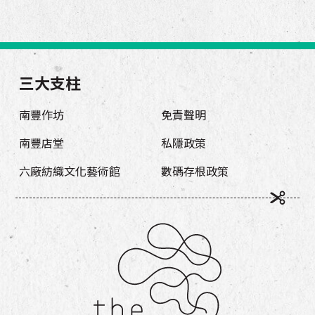
三大支柱
南豐作坊
免責聲明
南豐店堂
私隱政策
六廠紡織文化藝術館
數碼存根政策