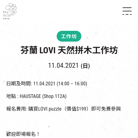
傳承與歷史
願景
關於南豐紗廠
工作坊
三大支柱
店堂指南
媒體中心
芬蘭 LOVI 天然拼木工作坊
商店
南豐店堂
聯絡我們
所有活動
餐飲
11.04.2021
(日)
景點
世界之約
活動
活動場地
活化與保育
展覽
日期及時間: 11.04.2021 (14:00 – 16:00)
走進南豐紗廠
體驗
導賞團
地點 : HAUSTAGE (Shop 112A)
CHAT六廠
開放時間及位置
到訪我們
南豐作坊
報名費用: 購買LOVI puzzle（價值$199）即可免費參與
穿梭巴士服務
其他體驗
停車場
NF TOUCH
歡迎即場報名！