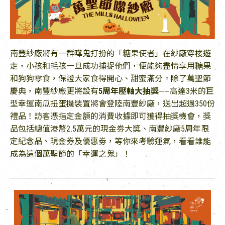
EN
|
簡
南豐紗廠將有一群嘩鬼打扮的「糖果使者」在紗廠穿梭遊
走，小孩和毛孩一旦成功捕捉他們，便能夠盡情享用糖果
和狗狗零食，保證大家食得開心、甜蜜滿分。除了萬聖節
慶典，南豐紗廠更將設有
5周年壓軸
大抽獎
——高達3米的巨
型幸運南瓜扭蛋機裝置將會登陸南豐紗廠，送出超過350份
禮品！訪客憑指定金額的消費收據即可獲得抽獎機會，獎
品包括總值港幣2.5萬元的現金劵大獎、南豐紗廠5周年限
定紀念品、現金券及優惠劵，等你來考驗運氣，看看誰能
成為這個萬聖節的「幸運之鬼」！