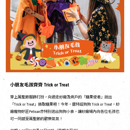
小朋友毛孩齊齊 Trick or Treat
穿上萬聖節服飾打扮，向遊走紗廠及商戶的「糖果使者」說出
「Trick or Treat」換取糖果吧！今年，還特設狗狗 Trick or Treat，紗
廠寵物好匠Petisan亦特別送出狗狗小食，讓紗廠場內向各位毛孩也
可一同感受萬聖節的歡樂氣氛！