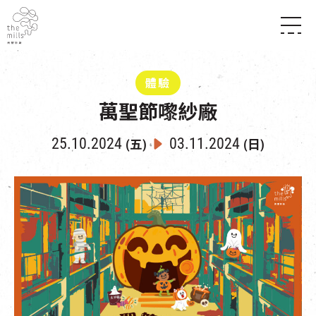
傳承與歷史
願景
關於南豐紗廠
體驗
三大支柱
店堂指南
萬聖節嚟紗廠
媒體中心
商店
南豐店堂
聯絡我們
所有活動
餐飲
25.10.2024
03.11.2024
(五)
(日)
景點
世界之約
活動
活動場地
活化與保育
展覽
走進南豐紗廠
體驗
導賞團
CHAT六廠
開放時間及位置
到訪我們
南豐作坊
穿梭巴士服務
其他體驗
停車場
NF TOUCH