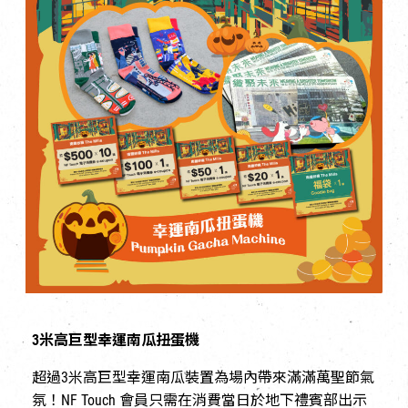
3米高巨型幸運南瓜扭蛋機
超過3米高巨型幸運南瓜裝置為場內帶來滿滿萬聖節氣
氛！NF Touch 會員只需
在消費當日
於地下禮賓部出示