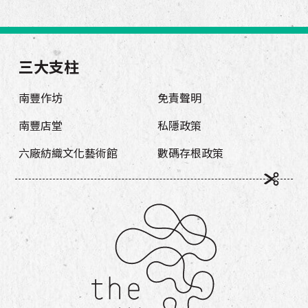
三大支柱
南豐作坊
免責聲明
南豐店堂
私隱政策
六廠紡織文化藝術館
數碼存根政策