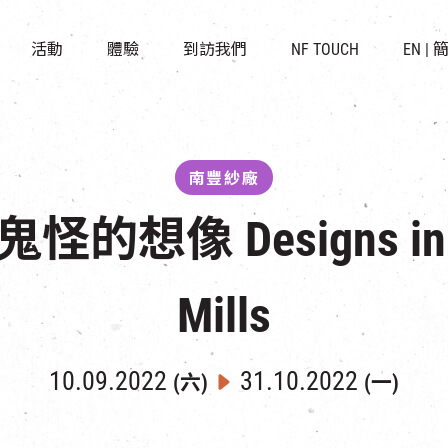
景點
所有活動
活化與保育
開放時間及位置
活動
體驗
到訪我們
NF TOUCH
EN
|
世界之約
走進南豐紗廠
穿梭巴士服務
展覽
CHAT六廠
停車場
導賞團
南豐作坊
其他體驗
南豐紗廠
想像 Designs in Ai
Mills
10.09.2022
31.10.2022
(六)
(一)