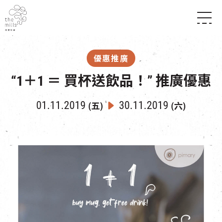
傳承與歷史
願景
關於南豐紗廠
優惠推廣
三大支柱
店堂指南
媒體中心
“1＋1 ＝ 買杯送飲品！” 推廣優惠
商店
南豐店堂
聯絡我們
所有活動
餐飲
01.11.2019
30.11.2019
(五)
(六)
景點
世界之約
活動
活動場地
活化與保育
展覽
走進南豐紗廠
體驗
導賞團
CHAT六廠
開放時間及位置
到訪我們
南豐作坊
穿梭巴士服務
其他體驗
停車場
NF TOUCH