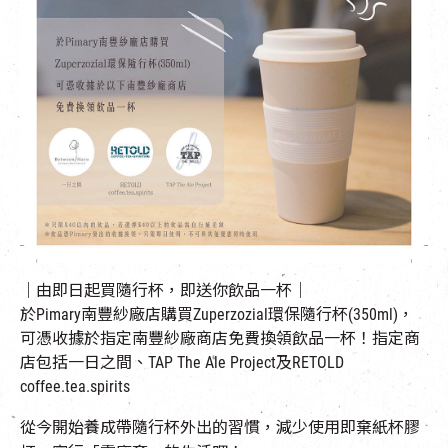
EN
|
簡
｜由即日起買隨行杯，即送你飲品一杯｜
於Pimary南豐紗廠店購買Zuperzozial環保隨行杯(350ml)，
可憑收據於指定南豐紗廠商店免費換領飲品一杯！指定商
店包括一日之間、TAP The Ale Project及RETOLD
coffee.tea.spirits
從今開始養成帶隨行杯外出的習慣，減少使用即棄紙杯膠