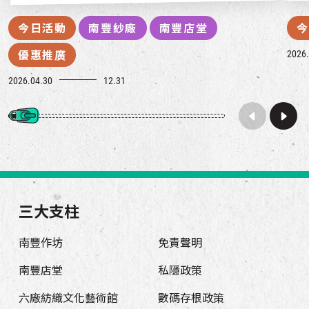
今日活動
南豐紗廠
南豐店堂
今
2026.
優惠推廣
2026.04.30
12.31
三大支柱
南豐作坊
免責聲明
南豐店堂
私隱政策
六廠紡織文化藝術館
數碼存根政策