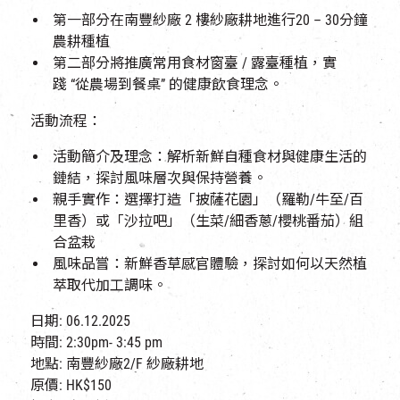
第一部分在南豐紗廠
2
樓紗廠耕地進行
20 – 30
分鐘
農耕種植
第二部分將推廣常用食材窗臺
/
露臺種植，實
踐
“從農場到餐桌”
的健康飲食理念。
活動流程：
活動簡介及理念：解析新鮮自種食材與健康生活的
鏈結，探討風味層次與保持營養。
親手實作：選擇打造「披薩花園」（羅勒
/
牛至
/
百
里香）或「沙拉吧」（生菜
/
細香蔥
/
櫻桃番茄）組
合盆栽
風味品嘗：新鮮香草感官體驗，探討如何以天然植
萃取代加工調味。
日期: 06.12.2025
時間: 2:30pm- 3:45 pm
地點: 南豐紗廠2/F 紗廠耕地​
原價: HK$150