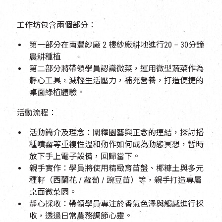
工作坊包含兩個部分：
第一部分在南豐紗廠 2 樓紗廠耕地進行20 – 30分鐘
農耕種植
第二部分將帶領學員認識微菜，運用微型蔬菜作為
靜心工具，減輕生活壓力，補充營養，打造便捷的
桌面綠植體驗。
活動流程：
活動簡介及理念：闡釋園藝與正念的連結，探討播
種噴霧等重複性溫和動作如何成為動態冥想，暫時
放下手上電子設備，回歸當下。
親手實作：學員將使用精緻育苗盤、椰糠土與多元
種籽（西蘭花 / 蘿蔔 / 豌豆苗）等，親手打造專屬
桌面微菜園。
靜心採收：帶領學員專注於香氣色澤與觸感進行採
收，透過日常農務調節心靈。