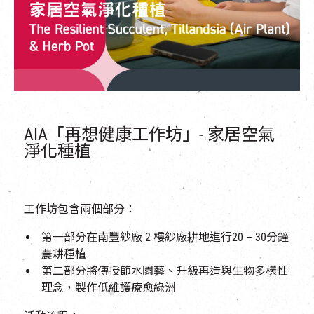
AIA「再想健康工作坊」- 家居空氣
淨化種植
工作坊包含兩個部分：
第一部分在南豐紗廠
2
樓紗廠耕地進行
20 – 30
分鐘
農耕種植
第二部分將傳授節水園藝、升級再造與生物多樣性
理念，製作低維護療愈綠洲