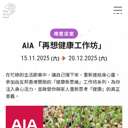
傳承與歷史
願景
關於南豐紗廠
南豐店堂
三大支柱
店堂指南
AIA「再想健康工作坊」
媒體中心
商店
南豐店堂
聯絡我們
所有活動
餐飲
15.11.2025
20.12.2025
(六)
(六)
景點
世界之約
活動
活動場地
活化與保育
展覽
在忙碌的生活節奏中，讓自己慢下來，重新連結身心靈。
走進南豐紗廠
體驗
導賞團
參加由友邦香港贊助的『健康新思維』工作坊系列，為你
注入身心活力，並啟發你與家人重新思考『健康』的真正
CHAT六廠
開放時間及位置
意義。
到訪我們
南豐作坊
穿梭巴士服務
其他體驗
停車場
NF TOUCH