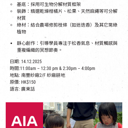
基底：採用可生物分解材質框架
裝飾：精選乾燥柑橘片、松果、天然麻繩等可分解
材質
綠材：結合農場修剪枝條（如迷迭香）及其它常綠
植物
靜心創作：引導學員專注于松香氣息、材質觸感與
重複編織的冥想節奏。
日期: 14.12.2025
時間:11:00am – 12:30 pm & 2:30pm – 4:00pm
地點: 南豐紗廠2/F 紗廠耕地​
原價: HK$150
語言: 廣東話