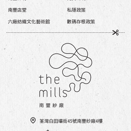
南豐店堂
私隱政策
六廠紡織文化藝術館
數碼存根政策
荃灣白田壩街45號南豐紗廠4樓