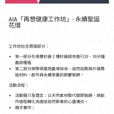
AIA「再想健康工作坊」- 永續聖誕
花環
工作坊包含兩個部分：
第一部分在南豐紗廠
2
樓紗廠耕地進行
20 – 30
分鐘
農耕種植
第二部分將帶領運用農場採收、自然拾取與升級再
造材料，創作具永續意義的節慶裝飾。
活動流程：
活動簡介及理念：以天然素材取代塑膠裝飾，將創
作過程轉化為連結自然節奏的心靈儀式。
親手實作：