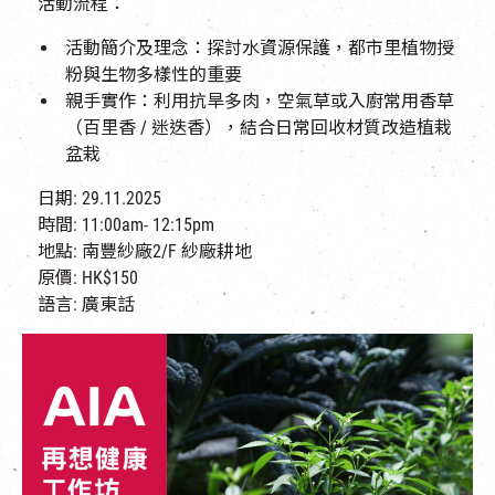
活動流程：
活動簡介及理念：探討水資源保護，都市里植物授
粉與生物多樣性的重要
親手實作：利用抗旱多肉，空氣草或入廚常用香草
（百里香
/
迷迭香），結合日常回收材質改造植栽
盆栽
日期: 29.11.2025
時間: 11:00am- 12:15pm
地點: 南豐紗廠2/F 紗廠耕地​
原價: HK$150
語言: 廣東話