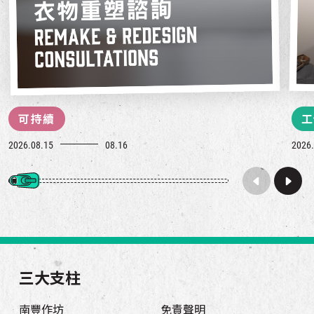
可持續
工
2026.08.15
08.16
2026.
三大支柱
南豐作坊
免責聲明