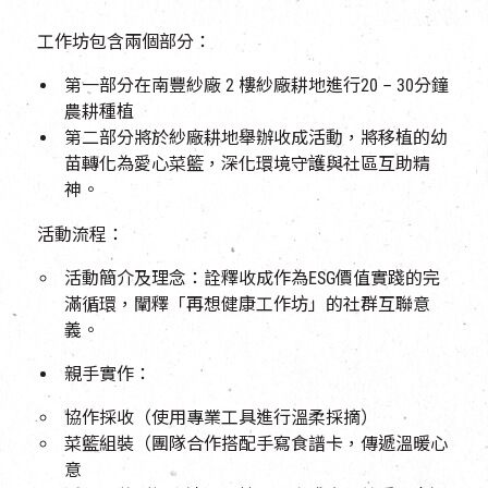
工作坊包含兩個部分：
第一部分在南豐紗廠
2
樓紗廠耕地進行
20 – 30
分鐘
農耕種植
第二部分將於紗廠耕地​舉辦收成活動，將移植的幼
苗轉化為愛心菜籃，深化環境守護與社區互助精
神。
活動流程：
活動簡介及理念：詮釋收成作為ESG價值實踐的完
滿循環，闡釋「再想健康工作坊」的社群互聯意
義。
親手實作：
協作採收（使用專業工具進行溫柔採摘）
菜籃組裝（團隊合作搭配手寫食譜卡，傳遞溫暖心
意