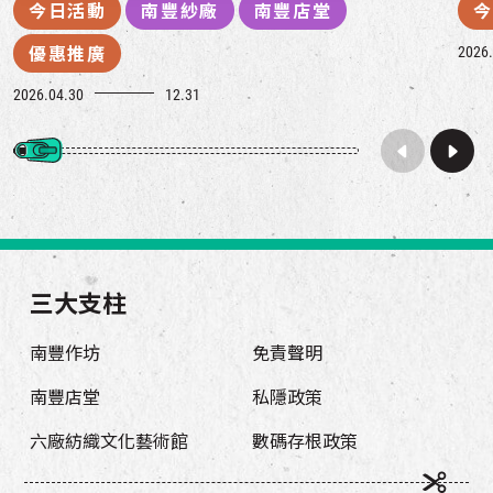
今日活動
南豐紗廠
南豐店堂
今
2026.
優惠推廣
2026.04.30
12.31
三大支柱
南豐作坊
免責聲明
南豐店堂
私隱政策
六廠紡織文化藝術館
數碼存根政策