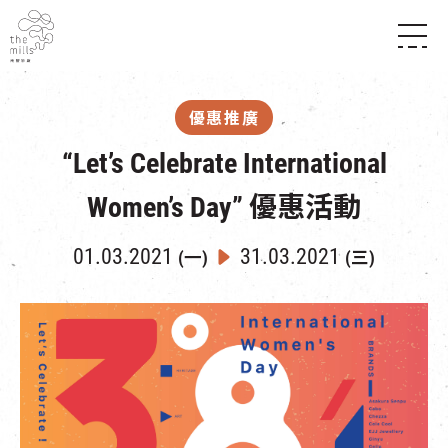
傳承與歷史
願景
關於南豐紗廠
優惠推廣
三大支柱
店堂指南
媒體中心
“Let’s Celebrate International
商店
南豐店堂
聯絡我們
所有活動
餐飲
Women’s Day” 優惠活動
景點
世界之約
活動
活動場地
活化與保育
01.03.2021
31.03.2021
展覽
(一)
(三)
走進南豐紗廠
體驗
導賞團
CHAT六廠
開放時間及位置
到訪我們
南豐作坊
穿梭巴士服務
其他體驗
停車場
NF TOUCH