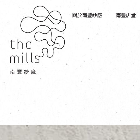
傳承與歷史
店堂指南
願景
關於南豐紗廠
南豐店堂
商店
三大支柱
餐飲
媒體中心
活動場地
聯絡我們