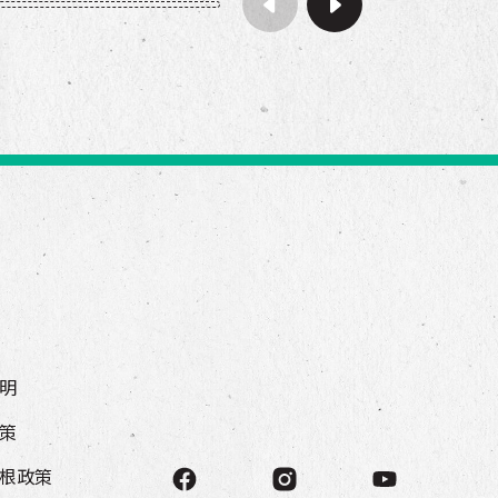
明
策
根政策