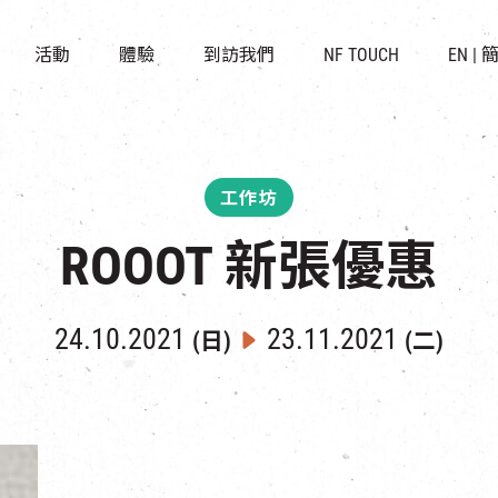
景點
所有活動
活化與保育
開放時間及位置
活動
體驗
到訪我們
NF TOUCH
EN
|
世界之約
走進南豐紗廠
穿梭巴士服務
展覽
CHAT六廠
停車場
導賞團
南豐作坊
其他體驗
工作坊
ROOOT 新張優惠
24.10.2021
23.11.2021
(日)
(二)