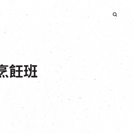
簡
EM烹飪班