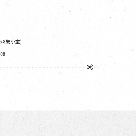
5-8歲小童)
08