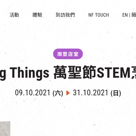
景點
所有活動
活化與保育
開放時間及位置
活動
體驗
到訪我們
NF TOUCH
EN
|
世界之約
走進南豐紗廠
穿梭巴士服務
展覽
CHAT六廠
停車場
導賞團
南豐作坊
其他體驗
南豐店堂
Big Things 萬聖節ST
09.10.2021
31.10.2021
(六)
(日)