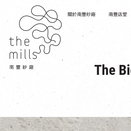
傳承與歷史
店堂指南
願景
關於南豐紗廠
南豐店堂
商店
三大支柱
餐飲
媒體中心
活動場地
聯絡我們
The 