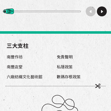
三大支柱
南豐作坊
免責聲明
南豐店堂
私隱政策
六廠紡織文化藝術館
數碼存根政策