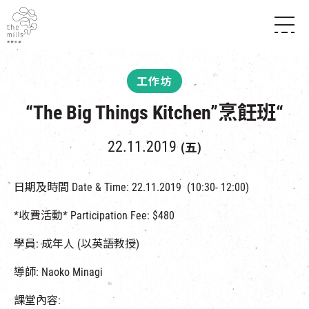
傳承與歷史
願景
關於南豐紗廠
工作坊
三大支柱
店堂指南
媒體中心
“The Big Things Kitchen”烹飪班“
商店
南豐店堂
聯絡我們
所有活動
餐飲
22.11.2019
(五)
景點
世界之約
活動
活動場地
活化與保育
展覽
日期及時間 Date & Time: 22.11.2019 (10:30- 12:00)
走進南豐紗廠
體驗
導賞團
*收費活動* Participation Fee: $480
CHAT六廠
開放時間及位置
到訪我們
南豐作坊
學員: 成年人 (以英語教授)
穿梭巴士服務
其他體驗
停車場
導師: Naoko Minagi
NF TOUCH
課堂內容: