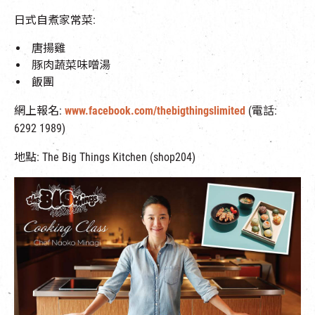
EN
|
簡
日式自煮家常菜:
唐揚雞
豚肉蔬菜味噌湯
飯團
網上報名:
www.facebook.com/thebigthingslimited
(電話:
6292 1989)
地點: The Big Things Kitchen (shop204)