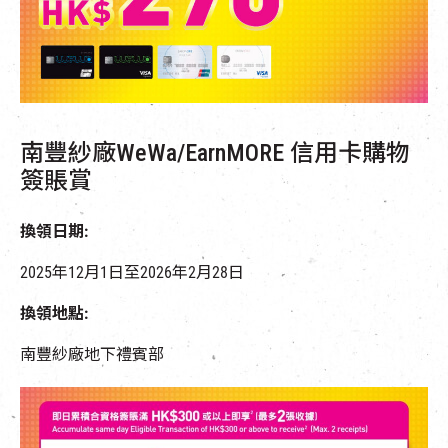
EN
|
簡
南豐紗廠
W
eWa
/
EarnMORE
信用卡
購物
簽賬賞
換領日期
:
2025年12
月
1
日至202
6
年2月
28
日
換領地點
:
南豐紗廠地下禮賓部