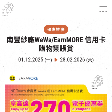
傳承與歷史
願景
關於南豐紗廠
優惠推廣
三大支柱
店堂指南
南豐紗廠WeWa/EarnMORE 信用卡
媒體中心
商店
南豐店堂
聯絡我們
購物簽賬賞
所有活動
餐飲
景點
世界之約
活動
活動場地
01.12.2025
28.02.2026
(一)
(六)
活化與保育
展覽
走進南豐紗廠
體驗
導賞團
CHAT六廠
開放時間及位置
到訪我們
南豐作坊
穿梭巴士服務
其他體驗
停車場
NF TOUCH