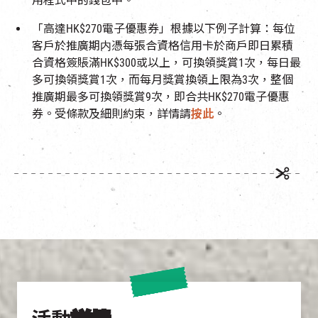
用程式中的錢包中。
「高達
HK$270
電子優惠券」根據以下例子計算：每位
客戶於推廣期内憑每張合資格信用卡於商戶即日累積
合資格簽賬滿
HK$300
或以上，可換領獎賞
1
次，每日最
多可換領獎賞
1
次，而每月獎賞換領上限為
3
次，整個
推廣期最多可換領獎賞
9
次，即合共
HK$270
電子優惠
券。受條款及細則約束，詳情請
按此
。