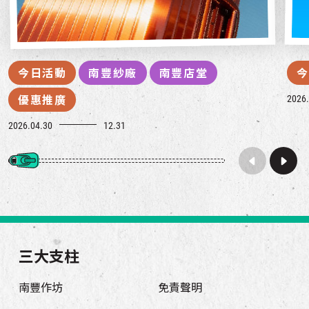
今日活動
南豐紗廠
南豐店堂
今
2026.
優惠推廣
2026.04.30
12.31
三大支柱
南豐作坊
免責聲明