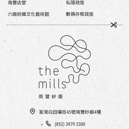
南豐店堂
私隱政策
六廠紡織文化藝術館
數碼存根政策
荃灣白田壩街45號南豐紗廠4樓
(852) 3979 2300