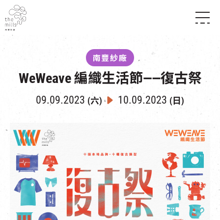
傳承與歷史
願景
關於南豐紗廠
南豐紗廠
三大支柱
店堂指南
WeWeave 編織生活節——復古祭
媒體中心
商店
南豐店堂
聯絡我們
所有活動
餐飲
09.09.2023
10.09.2023
(六)
(日)
景點
世界之約
活動
活動場地
活化與保育
展覽
走進南豐紗廠
體驗
導賞團
CHAT六廠
開放時間及位置
到訪我們
南豐作坊
穿梭巴士服務
其他體驗
停車場
NF TOUCH