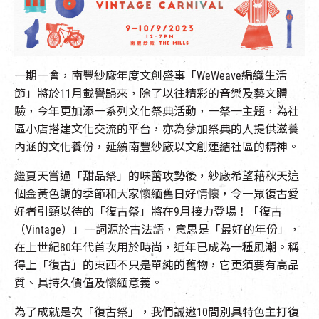
EN
|
簡
一期一會，南豐紗廠年度文創盛事「WeWeave編織生活
節」將於11月載譽歸來，除了以往精彩的音樂及藝文體
驗，今年更加添一系列文化祭典活動，一祭一主題，為社
區小店搭建文化交流的平台，亦為參加祭典的人提供滋養
內涵的文化養份，延續南豐紗廠以文創連結社區的精神。
繼夏天嘗過「甜品祭」的味蕾攻勢後，紗廠希望藉秋天這
個金黃色調的季節和大家懷緬舊日好情懷，令一眾復古愛
好者引頸以待的「復古祭」將在9月接力登場！「復古
（Vintage）」一詞源於古法語，意思是「最好的年份」，
在上世紀80年代首次用於時尚，近年已成為一種風潮。稱
得上「復古」的東西不只是單純的舊物，它更須要有高品
質、具持久價值及懷緬意義。
為了成就是次「復古祭」，我們誠邀10間別具特色主打復