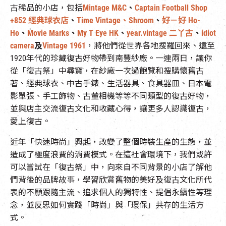
古稀品的小店，包括
Mintage M&C
、
Captain Football Shop
+852 經典球衣店
、
Time Vintage、
Shroom
、
好－好 Ho-
Ho
、
Movie Marks
、
My T Eye HK
、
year.vintage 二丫古
、
idiot
camera
及
Vintage 1961
，將他們從世界各地搜羅回來、遠至
1920年代的珍藏復古好物帶到南豐紗廠。一連兩日，讓你
從「復古祭」中尋寶，在紗廠一次過飽覽和搜購懷舊古
著、經典球衣、中古手錶、生活器具、食具器皿、日本電
影單張、手工飾物、古董相機等等不同類型的復古好物，
並與店主交流復古文化和收藏心得，讓更多人認識復古，
愛上復古。
近年「快速時尚」興起，改變了整個時裝生產的生態，並
造成了極度浪費的消費模式。在這社會環境下，我們或許
可以嘗試在「復古祭」中，向來自不同背景的小店了解他
們背後的品牌故事，學習欣賞舊物的美好及復古文化所代
表的不願跟隨主流、追求個人的獨特性、提倡永續性等理
念，並反思如何實踐「時尚」與「環保」共存的生活方
式。