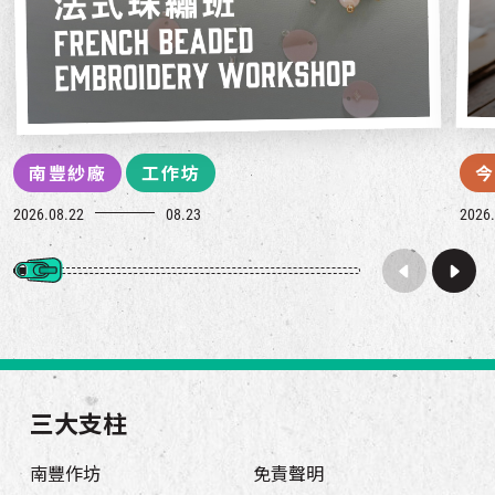
南豐紗廠
工作坊
今
2026.08.22
08.23
2026.
三大支柱
南豐作坊
免責聲明