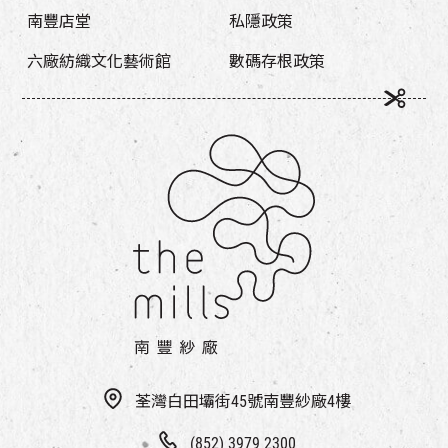
南豐店堂
私隱政策
六廠紡織文化藝術館
數碼存根政策
荃灣白田壩街45號南豐紗廠4樓
(852) 3979 2300