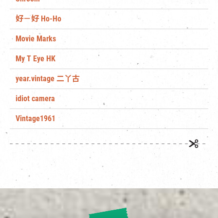
好－好 Ho-Ho
Movie Marks
My T Eye HK
year.vintage 二丫古
idiot camera
Vintage1961