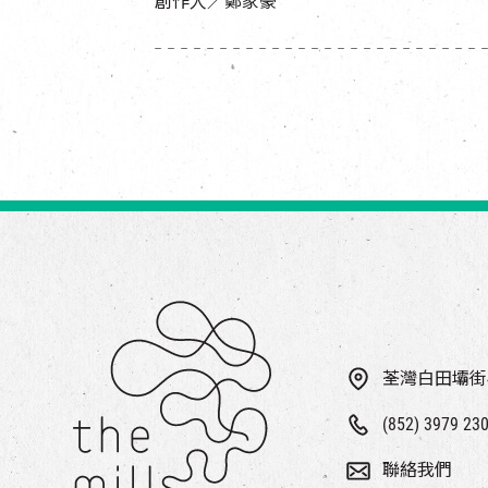
創作人／鄭家豪
荃灣白田壩街
(852) 3979 23
聯絡我們