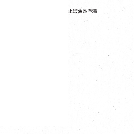
上環舊區塗鴉