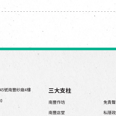
45號南豐紗廠4樓
三大支柱
00
南豐作坊
免責聲
南豐店堂
私隱政