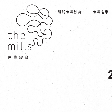
傳承與歷史
店堂指南
願景
關於南豐紗廠
南豐店堂
商店
三大支柱
餐飲
媒體中心
活動場地
聯絡我們