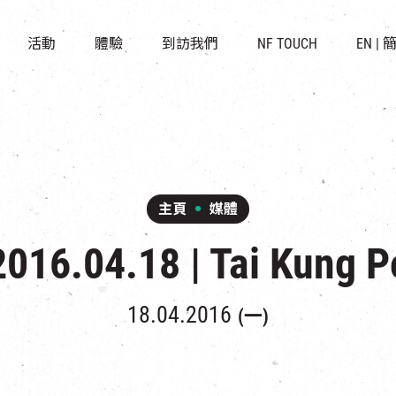
景點
所有活動
活化與保育
開放時間及位置
活動
體驗
到訪我們
NF TOUCH
EN
|
世界之約
走進南豐紗廠
穿梭巴士服務
展覽
CHAT六廠
停車場
導賞團
南豐作坊
其他體驗
主頁
媒體
2016.04.18 | Tai Kung P
18.04.2016
(一)