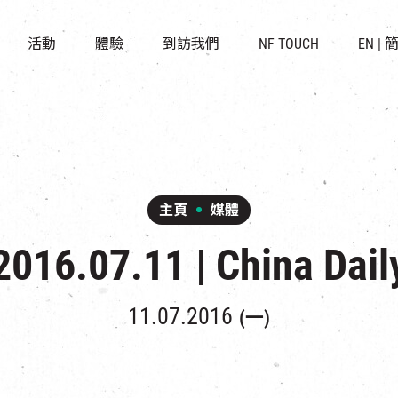
景點
所有活動
活化與保育
開放時間及位置
活動
體驗
到訪我們
NF TOUCH
EN
|
世界之約
走進南豐紗廠
穿梭巴士服務
展覽
CHAT六廠
停車場
導賞團
南豐作坊
其他體驗
主頁
媒體
2016.07.11 | China Dail
11.07.2016
(一)