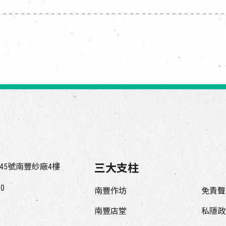
45號南豐紗廠4樓
三大支柱
00
南豐作坊
免責聲
南豐店堂
私隱政