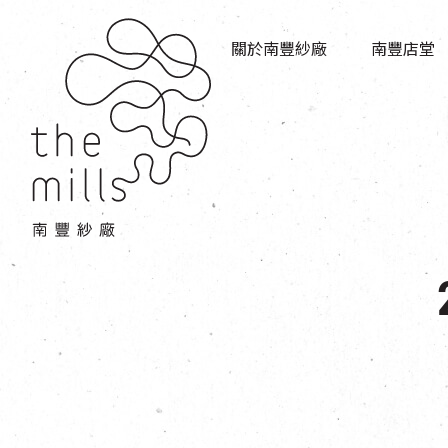
傳承與歷史
店堂指南
願景
關於南豐紗廠
南豐店堂
商店
三大支柱
餐飲
媒體中心
活動場地
聯絡我們