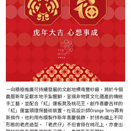
EN
|
簡
一向積極推廣可持續發展的文創地標南豐紗廠，將於今個
農曆新年呈獻本地手紮醒獅，宣揚非物質文化遺產的傳統
手工藝，並配合「紅」運板凳及桃花王，創作喜慶吉祥的
「紅」運當頭環保藝術裝置。社區設計師Orange Terry再有
新搞作，他利用布版製作新年喜慶裝飾，於拼布繡上不同
形態的老虎造型，「老虎仔」不但會掛在桃花上，亦會出