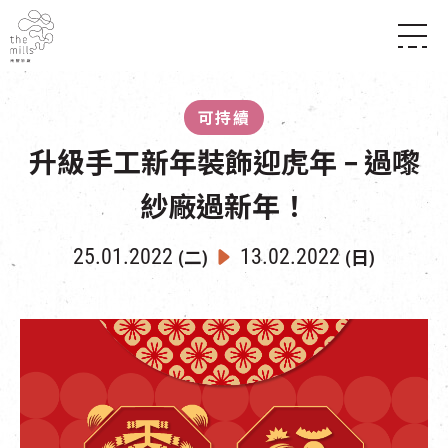
傳承與歷史
願景
關於南豐紗廠
可持續
三大支柱
店堂指南
媒體中心
升級手工新年裝飾迎虎年 – 過嚟
商店
南豐店堂
聯絡我們
所有活動
餐飲
紗廠過新年！
景點
世界之約
活動
活動場地
活化與保育
25.01.2022
13.02.2022
展覽
(二)
(日)
走進南豐紗廠
體驗
導賞團
CHAT六廠
開放時間及位置
到訪我們
南豐作坊
穿梭巴士服務
其他體驗
停車場
NF TOUCH