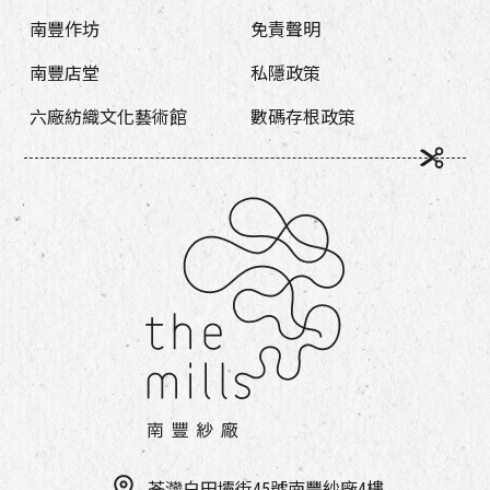
南豐作坊
免責聲明
南豐店堂
私隱政策
六廠紡織文化藝術館
數碼存根政策
荃灣白田壩街45號南豐紗廠4樓