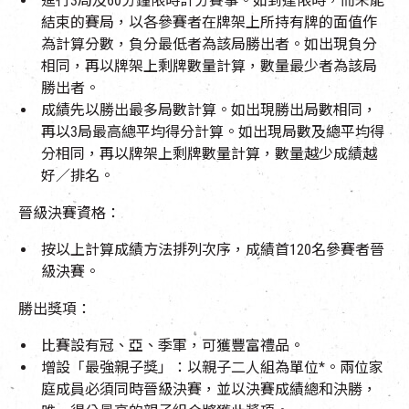
進行3局及60分鐘限時計分賽事。如到達限時，而未能
結束的賽局，以各參賽者在牌架上所持有牌的面值作
為計算分數，負分最低者為該局勝出者。如出現負分
相同，再以牌架上剩牌數量計算，數量最少者為該局
勝出者。
成績先以勝出最多局數計算。如出現勝出局數相同，
再以3局最高總平均得分計算。如出現局數及總平均得
分相同，再以牌架上剩牌數量計算，數量越少成績越
好／排名。
晉級決賽資格：
按以上計算成績方法排列次序，成績首120名參賽者晉
級決賽。
勝出獎項：
比賽設有冠、亞、季軍，
可獲豐富禮品。
增設「最強親子獎」：以親子二人組為單位
*。兩位家
庭成員必須同時晉級決賽，並以決賽成績總和決勝，