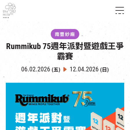
傳承與歷史
願景
關於南豐紗廠
南豐紗廠
三大支柱
店堂指南
Rummikub 75週年派對暨遊戲王爭
媒體中心
商店
南豐店堂
聯絡我們
霸賽
所有活動
餐飲
景點
世界之約
活動
活動場地
06.02.2026
12.04.2026
(五)
(日)
活化與保育
展覽
走進南豐紗廠
體驗
導賞團
CHAT六廠
開放時間及位置
到訪我們
南豐作坊
穿梭巴士服務
其他體驗
停車場
NF TOUCH