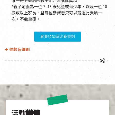
唯一得分最高的親子組合將獲此獎項。
*
親子定義為一
位
7–18 歲
兒童或青少年，以及一
位
18
歲或以上家長。且每位參賽者只可以競逐此獎項一
次，不能重覆。
參賽須知及比賽規則
條款及細則
活動
詳情