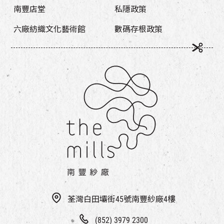
南豐店堂
私隱政策
六廠紡織文化藝術館
數碼存根政策
荃灣白田壩街45號南豐紗廠4樓
(852) 3979 2300