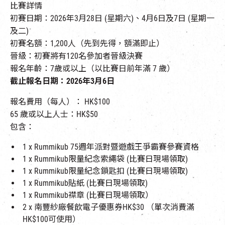
比賽詳情
初賽日期：
2026年3月28日 (
星期六
)、4月6日及7日 (
星期一
及二
)
初賽名額：1,200人（先到先得，額滿即止）
晉
級：初
賽將有
120名參加者晉級決賽
報名年齡：
7歲或以上（以比賽日前年滿 7 歲）
截止報名日期：2026年3月6日
報名費用（每人）： HK$100
65 歲或以上人士：HK$50
包含：
1 x Rummikub 75週年派對暨遊戲王爭霸賽參賽資格
1 x Rummikub限量紀念索繩袋 (比賽日現場領取)
1 x Rummikub限量紀念鎖匙扣 (比賽日現場領取)
1 x Rummikub貼紙 (比賽日現場領取)
1 x Rummikub襟章 (比賽日現場領取）
2 x 南豐紗廠餐飲電子優惠券HK$30 （單次消費滿
HK$100可使用）