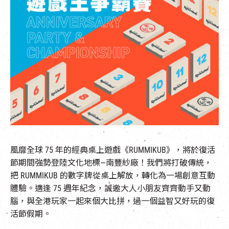
EN
|
簡
風靡全球 75 年的經典桌上遊戲《RUMMIKUB》，將於復活
節期間強勢登陸文化地標
—
南豐紗廠！我們將打破傳統，
把 RUMMIKUB 的數字牌從桌上解放，轉化為一場創意互動
體驗。適逢 75 週年紀念，誠邀
大人小朋友
齊
齊
動
手又動
腦
，
與
全港玩家一起來個大比拼，
過一個益智又好玩的復
活節假期
。