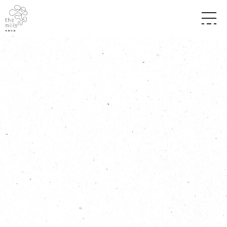
傳承與歷史
願景
關於南豐紗廠
三大支柱
店堂指南
媒體中心
商店
南豐店堂
聯絡我們
所有活動
餐飲
景點
世界之約
活動
活動場地
活化與保育
展覽
走進南豐紗廠
體驗
導賞團
CHAT六廠
開放時間及位置
到訪我們
南豐作坊
穿梭巴士服務
其他體驗
停車場
NF TOUCH